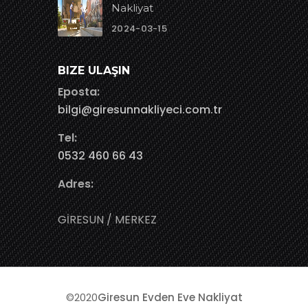
Nakliyat
2024-03-15
BIZE ULAŞIN
Eposta:
bilgi@giresunnakliyeci.com.tr
Tel:
0532 460 66 43
Adres:
GİRESUN / MERKEZ
©2020
Giresun Evden Eve Nakliyat