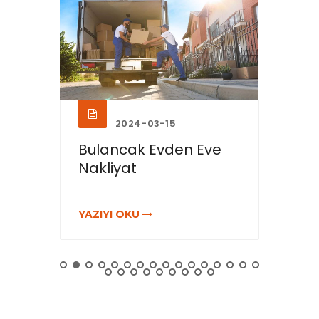
2024-03-15
Bulancak Evden Eve
Çamo
Nakliyat
Nakl
YAZIYI OKU
YAZIY