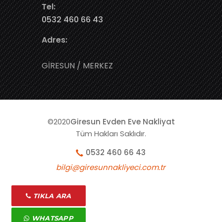
Tel:
0532 460 66 43
Adres:
GİRESUN / MERKEZ
©2020
Giresun Evden Eve Nakliyat
Tüm Hakları Saklıdır.
0532 460 66 43
bilgi@giresunnakliyeci.com.tr
 Muğla Nakliyat
Amasya Evden Eve Nakliyat
Ardahan Evd
TIKLA ARA
WHATSAPP